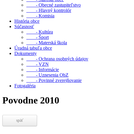
- Obecné zastupiteľstvo
- Hlavný kontrolór
- Komisia
História obce
Súčasnosť
- Kultúra
- Šport
- Materská škola
Úradná tabuľa obce
Dokumenty
- Ochrana osobných údajov
- VZN
- Informácie
- Uznesenia ObZ
- Povinné zverejňovanie
Fotogaléria
Povodne 2010
späť