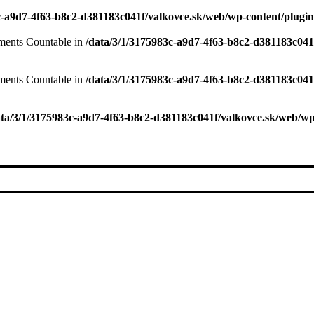
c-a9d7-4f63-b8c2-d381183c041f/valkovce.sk/web/wp-content/plugins
lements Countable in
/data/3/1/3175983c-a9d7-4f63-b8c2-d381183c041
lements Countable in
/data/3/1/3175983c-a9d7-4f63-b8c2-d381183c041
ata/3/1/3175983c-a9d7-4f63-b8c2-d381183c041f/valkovce.sk/web/wp-