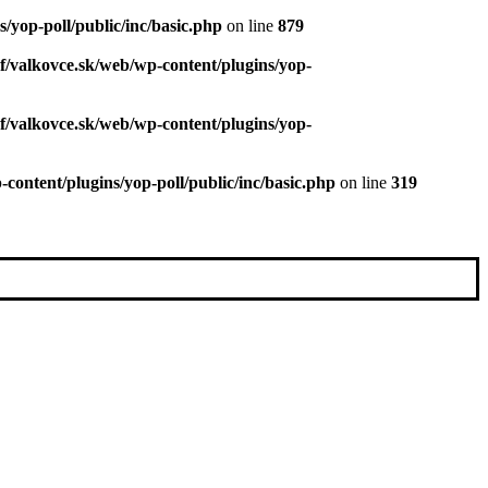
/yop-poll/public/inc/basic.php
on line
879
f/valkovce.sk/web/wp-content/plugins/yop-
f/valkovce.sk/web/wp-content/plugins/yop-
content/plugins/yop-poll/public/inc/basic.php
on line
319