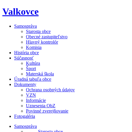
Skip
Valkovce
to
content
Samospráva
Starosta obce
Obecné zastupiteľstvo
Hlavný kontrolór
Komisia
História obce
Súčasnosť
Kultúra
Šport
Materská škola
Úradná tabuľa obce
Dokumenty
Ochrana osobných údajov
VZN
Informácie
Uznesenia ObZ
Povinné zverejňovanie
Fotogaléria
Samospráva
- Starosta obce