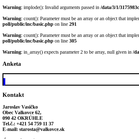
Warning
: implode(): Invalid arguments passed in
/data/3/1/3175983
Warning
: count(): Parameter must be an array or an object that imp
poll/public/inc/basic.php
on line
291
Warning
: count(): Parameter must be an array or an object that imp
poll/public/inc/basic.php
on line
305
Warning
: in_array() expects parameter 2 to be array, null given in
/d
Anketa
Kontakt
Jaroslav Vasičko
Obec Valkovce 62,
090 42 OKRÚHLE
Tel.č.: +421 54 759 11 37
E-mail: starosta@valkovce.sk