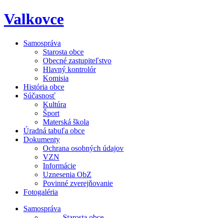
Skip
Valkovce
to
content
Samospráva
Starosta obce
Obecné zastupiteľstvo
Hlavný kontrolór
Komisia
História obce
Súčasnosť
Kultúra
Šport
Materská škola
Úradná tabuľa obce
Dokumenty
Ochrana osobných údajov
VZN
Informácie
Uznesenia ObZ
Povinné zverejňovanie
Fotogaléria
Samospráva
- Starosta obce