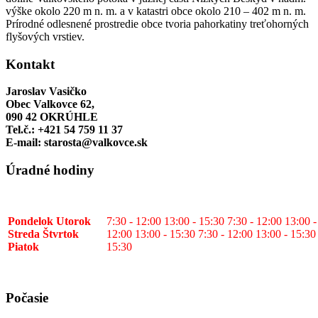
výške okolo 220 m n. m. a v katastri obce okolo 210 – 402 m n. m.
Prírodné odlesnené prostredie obce tvoria pahorkatiny treťohorných
flyšových vrstiev.
Kontakt
Jaroslav Vasičko
Obec Valkovce 62,
090 42 OKRÚHLE
Tel.č.: +421 54 759 11 37
E-mail: starosta@valkovce.sk
Úradné hodiny
Pondelok
Utorok
7:30 - 12:00 13:00 - 15:30 7:30 - 12:00 13:00 -
Streda
Štvrtok
12:00 13:00 - 15:30 7:30 - 12:00 13:00 - 15:30
Piatok
15:30
Počasie